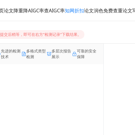
页
论文降重
降AIGC率
查AIGC率
知网折扣
论文润色
免费查重
论文
钟，提交后稍等，即可在右方“检测记录”下载结果。
先进的检测
多格式类型
多层次报告
可靠的安全
技术
检测
展示
保障