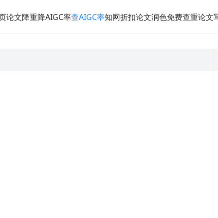
页
论文降重
降AIGC率
查AIGC率
知网折扣
论文润色
免费查重
论文