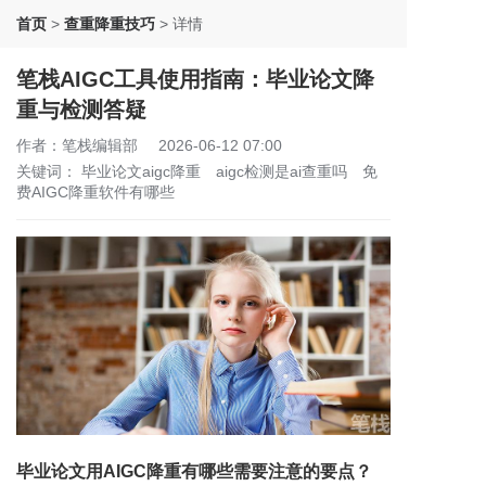
首页
>
查重降重技巧
>
详情
笔栈AIGC工具使用指南：毕业论文降
重与检测答疑
作者：笔栈编辑部
2026-06-12 07:00
关键词：
毕业论文aigc降重
aigc检测是ai查重吗
免
费AIGC降重软件有哪些
毕业论文用AIGC降重有哪些需要注意的要点？