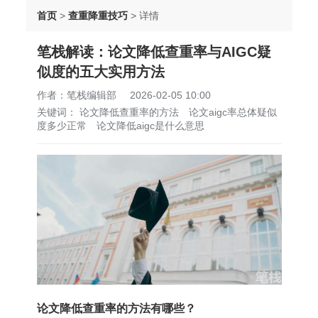
首页
>
查重降重技巧
>
详情
笔栈解读：论文降低查重率与AIGC疑
似度的五大实用方法
作者：笔栈编辑部
2026-02-05 10:00
关键词：
论文降低查重率的方法
论文aigc率总体疑似
度多少正常
论文降低aigc是什么意思
论文降低查重率的方法有哪些？